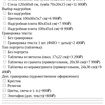
Стела 120х60х8 см, тумба 70х20х15 см
(+11 000₽)
Выбор надгробия:
Без надгробия
Цветник 100х60х5х7 см
(+6 990₽)
Надгробная плита 80х45х4 см
(+7 990₽)
Надгробная плита 100х45х4 см
(+8 990₽)
Гравировка текста:
Без гравировки
Гравировка текста 1 шт. (ФИО + даты)
(+2 490₽)
Тип портрета (табличка):
Без портрета
Табличка из металла (овал, 17х22 см)
(+3 290₽)
Табличка из гранита (прямоугольник, 20х30 см)
(+7 990₽)
Табличка из керамогранита (прямоугольник, 24х30 см)
(+9
490₽)
Доп. гравировка (художественное оформление):
Крестик
Религия
Цветы, свеча и т. п.
(+800₽)
Эпитафия (доп. текст)
(+800₽)