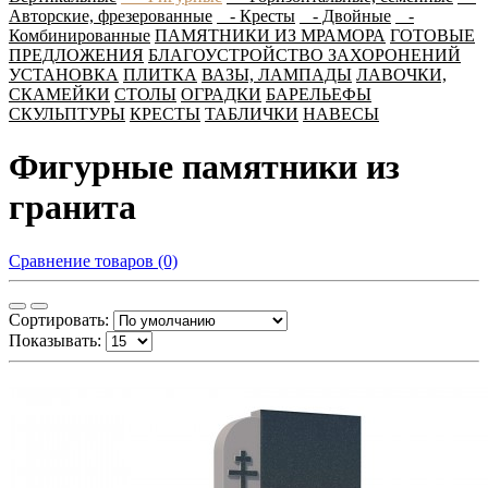
Авторские, фрезерованные
- Кресты
- Двойные
-
Комбинированные
ПАМЯТНИКИ ИЗ МРАМОРА
ГОТОВЫЕ
ПРЕДЛОЖЕНИЯ
БЛАГОУСТРОЙСТВО ЗАХОРОНЕНИЙ
УСТАНОВКА
ПЛИТКА
ВАЗЫ, ЛАМПАДЫ
ЛАВОЧКИ,
СКАМЕЙКИ
СТОЛЫ
ОГРАДКИ
БАРЕЛЬЕФЫ
СКУЛЬПТУРЫ
КРЕСТЫ
ТАБЛИЧКИ
НАВЕСЫ
Фигурные памятники из
гранита
Сравнение товаров (0)
Сортировать:
Показывать: