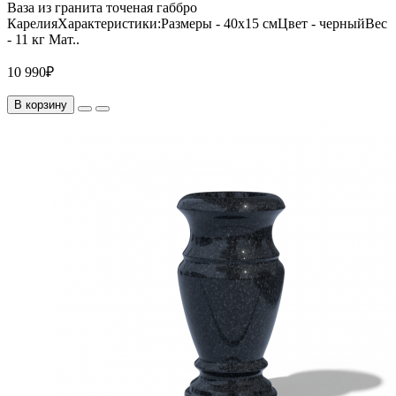
Ваза из гранита точеная габбро
КарелияХарактеристики:Размеры - 40х15 смЦвет - черныйВес
- 11 кг Мат..
10 990₽
В корзину