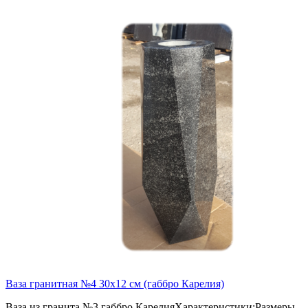
Ваза гранитная №4 30х12 см (габбро Карелия)
Ваза из гранита №3 габбро КарелияХарактеристики:Размеры -