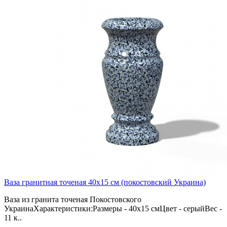
Ваза гранитная точеная 40х15 см (покостовский Украина)
Ваза из гранита точеная Покостовского
УкраинаХарактеристики:Размеры - 40х15 смЦвет - серыйВес -
11 к..