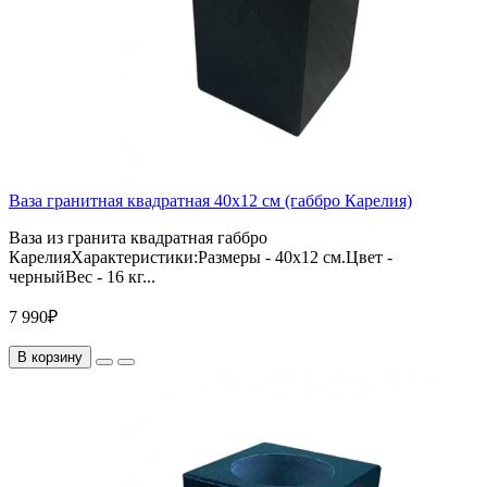
Ваза гранитная квадратная 40х12 см (габбро Карелия)
Ваза из гранита квадратная габбро
КарелияХарактеристики:Размеры - 40х12 см.Цвет -
черныйВес - 16 кг...
7 990₽
В корзину