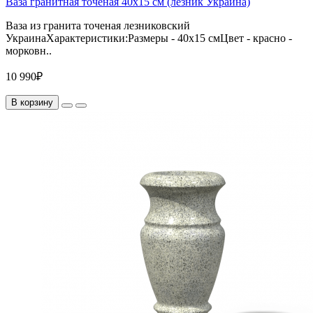
Ваза гранитная точеная 40х15 см (лезник Украина)
Ваза из гранита точеная лезниковский
УкраинаХарактеристики:Размеры - 40х15 смЦвет - красно -
морковн..
10 990₽
В корзину