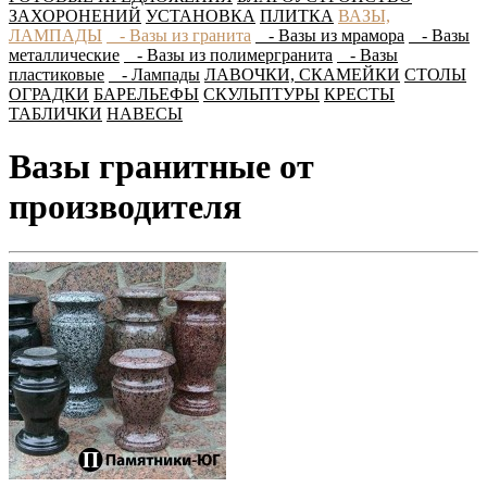
ЗАХОРОНЕНИЙ
УСТАНОВКА
ПЛИТКА
ВАЗЫ,
ЛАМПАДЫ
- Вазы из гранита
- Вазы из мрамора
- Вазы
металлические
- Вазы из полимергранита
- Вазы
пластиковые
- Лампады
ЛАВОЧКИ, СКАМЕЙКИ
СТОЛЫ
ОГРАДКИ
БАРЕЛЬЕФЫ
СКУЛЬПТУРЫ
КРЕСТЫ
ТАБЛИЧКИ
НАВЕСЫ
Вазы гранитные от
производителя