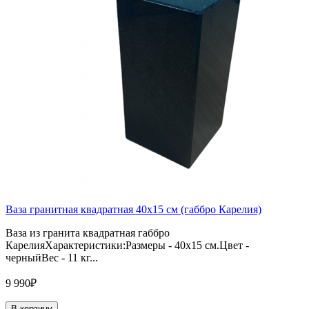
Ваза гранитная квадратная 40х15 см (габбро Карелия)
Ваза из гранита квадратная габбро
КарелияХарактеристики:Размеры - 40х15 см.Цвет -
черныйВес - 11 кг...
9 990₽
В корзину