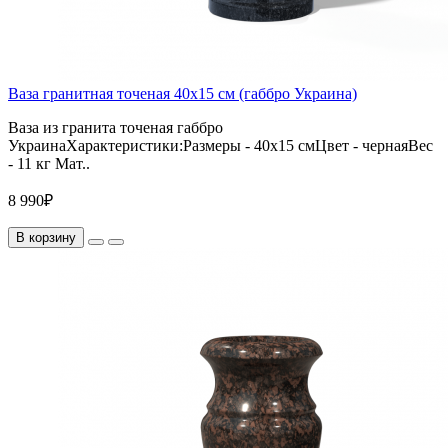
Ваза гранитная точеная 40х15 см (габбро Украина)
Ваза из гранита точеная габбро
УкраинаХарактеристики:Размеры - 40х15 смЦвет - чернаяВес
- 11 кг Мат..
8 990₽
В корзину