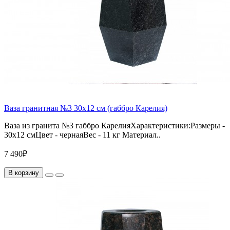
Ваза гранитная №3 30х12 см (габбро Карелия)
Ваза из гранита №3 габбро КарелияХарактеристики:Размеры -
30х12 смЦвет - чернаяВес - 11 кг Материал..
7 490₽
В корзину