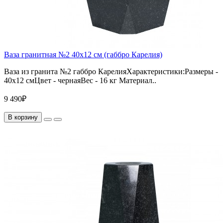
Ваза гранитная №2 40х12 см (габбро Карелия)
Ваза из гранита №2 габбро КарелияХарактеристики:Размеры -
40х12 смЦвет - чернаяВес - 16 кг Материал..
9 490₽
В корзину