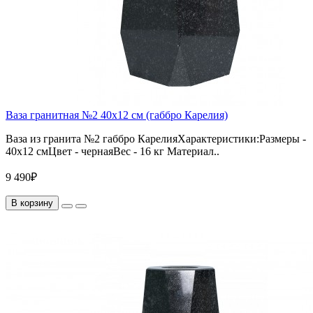
Ваза гранитная №2 40х12 см (габбро Карелия)
Ваза из гранита №2 габбро КарелияХарактеристики:Размеры -
40х12 смЦвет - чернаяВес - 16 кг Материал..
9 490₽
В корзину