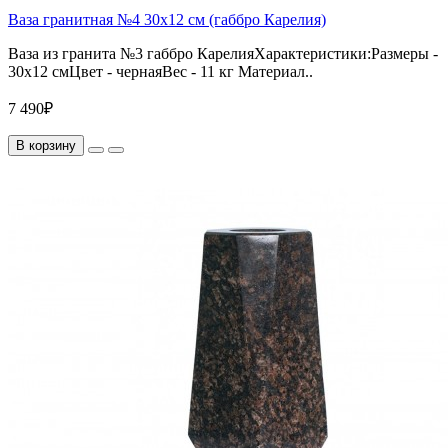
Ваза гранитная №4 30х12 см (габбро Карелия)
Ваза из гранита №3 габбро КарелияХарактеристики:Размеры -
30х12 смЦвет - чернаяВес - 11 кг Материал..
7 490₽
В корзину