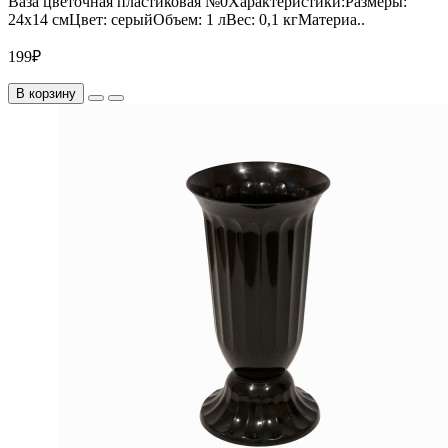
Ваза цветочная пластиковая №0Характеристики:Размеры:
24х14 смЦвет: серыйОбъем: 1 лВес: 0,1 кгМатериа..
199₽
В корзину