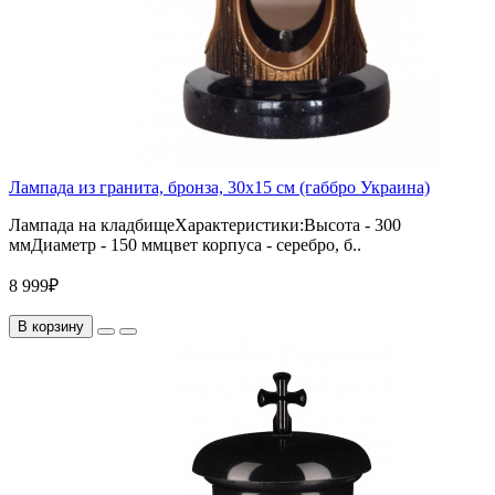
Лампада из гранита, бронза, 30х15 см (габбро Украина)
Лампада на кладбищеХарактеристики:Высота - 300
ммДиаметр - 150 ммцвет корпуса - серебро, б..
8 999₽
В корзину