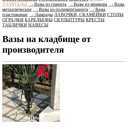
ЛАМПАДЫ
- Вазы из гранита
- Вазы из мрамора
- Вазы
металлические
- Вазы из полимергранита
- Вазы
пластиковые
- Лампады
ЛАВОЧКИ, СКАМЕЙКИ
СТОЛЫ
ОГРАДКИ
БАРЕЛЬЕФЫ
СКУЛЬПТУРЫ
КРЕСТЫ
ТАБЛИЧКИ
НАВЕСЫ
Вазы на кладбище от
производителя