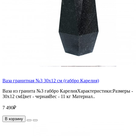
Ваза гранитная №3 30х12 см (габбро Карелия)
Ваза из гранита №3 габбро КарелияХарактеристики:Размеры -
30х12 смЦвет - чернаяВес - 11 кг Материал..
7 490₽
В корзину